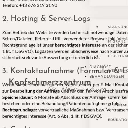
Telefon: +43 676 319 31 90
2. Hosting & Server-Logs
SPANNUN
Zum Betrieb der Website werden technisch notwendige Daten (
Seiten/Dateien, Referrer-URL, verwendeter Browser inkl. Versi
MIGRÄNE
Rechtsgrundlage ist unser
berechtigtes Interesse
an der sicher
1 lit. f DSGVO). Logdaten werden üblicherweise nach kurzer Zei
CLUSTERK
sicherheitsrelevante Auswertung erforderlich ist.
DIAGNOSE
3. Kontaktaufnahme (Formular & E
WEITERE 
BEHANDLUNGEN
Wenn Sie per Formular auf der Website oder per E-Mail Konta
zur
Bearbeitung der Anfrage
und für den Fall von Anschlussfr
Speicherdauer:
6 Monate ab Abschluss der Anfrage, sofern kei
bestehen oder eine Behandlung/Patientenaufnahme erfolgt.
MEDIKAM
Rechtsgrundlage:
vorvertragliche Maßnahmen bzw. Vertragserfül
berechtigtes Interesse (Art. 6 Abs. 1 lit. f DSGVO).
EDUKATIO