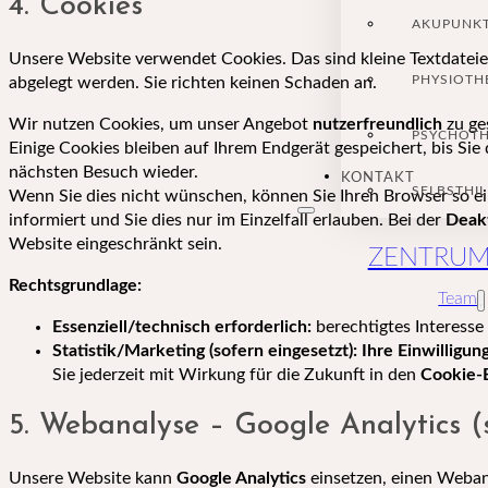
4. Cookies
AKUPUNK
Unsere Website verwendet Cookies. Das sind kleine Textdateien
PHYSIOTH
abgelegt werden. Sie richten keinen Schaden an.
Wir nutzen Cookies, um unser Angebot
nutzerfreundlich
zu ge
PSYCHOTH
Einige Cookies bleiben auf Ihrem Endgerät gespeichert, bis Sie
nächsten Besuch wieder.
KONTAKT
SELBSTHI
Wenn Sie dies nicht wünschen, können Sie Ihren Browser so ein
informiert und Sie dies nur im Einzelfall erlauben. Bei der
Deakt
Website eingeschränkt sein.
ZENTRU
Rechtsgrundlage:
Team
Essenziell/technisch erforderlich:
berechtigtes Interesse 
Statistik/Marketing (sofern eingesetzt):
Ihre Einwilligun
Sie jederzeit mit Wirkung für die Zukunft in den
Cookie-E
5. Webanalyse – Google Analytics (s
Unsere Website kann
Google Analytics
einsetzen, einen Weban