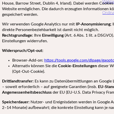
Wahla
House, Barrow Street, Dublin 4, Irland). Dabei werden Cookies
Website ermöglichen. Die dadurch erzeugten Informationen kö
Ordina
gespeichert werden.
Wir verwenden Google Analytics nur mit
IP-Anonymisierung
; 
direkte Personenbeziehbarkeit ist damit nicht möglich.
Rechtsgrundlage:
Ihre
Einwilligung
(Art. 6 Abs. 1 lit. a DSGVO)
Einstellungen widerrufen.
Widerspruch/Opt-out:
Browser-Add-on:
https://tools.google.com/dlpage/gaopt
Alternativ können Sie die
Cookie-Einstellungen
dieser We
(Opt-Out-Cookie).
Drittlandtransfer:
Es kann zu Datenübermittlungen an Google L
– soweit erforderlich – auf geeignete Garantien (insb.
EU-Stand
Angemessenheitsbeschluss
der EU (EU-U.S. Data Privacy Fra
Speicherdauer:
Nutzer- und Ereignisdaten werden in Google Ana
2–14 Monate) aufbewahrt; die konkrete Einstellung kann je na