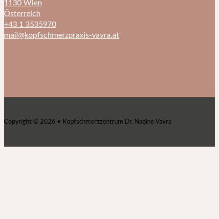
1130 Wien
Österreich
+43 1 3535970
mail@kopfschmerzpraxis-vavra.at
Copyright © 2026 • Kopfschmerzzentrum Dr. Nadine Vavra