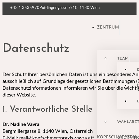
+43 1 3535970
Püttlingengasse 7/10, 1130 Wien
ZENTRUM
Datenschutz
TEAM
Der Schutz Ihrer persönlichen Daten ist uns ein besonderes An
ausschließlich auf Grundlage der gesetzlichen Bestimmungen 
Datenschutzinformationen informieren wir Sie über die wicht
dieser Website.
1. Verantwortliche Stelle
WAHLARZ
Dr. Nadine Vavra
Bergmillergasse 8, 1140 Wien, Österreich
KOPFSCHMERZEN
ORDINATI
E-Mail:
mail@kopfschmerzpraxis-vavra.at