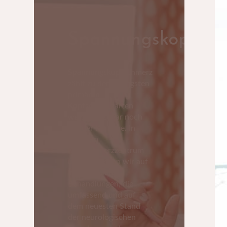
Spannungskopfsch
Spannungskopfschmerz
zählt zu den häufigsten
primären
Kopfschmerzarten
weltweit, sogar noch
vor der Migräne. In
unserem
Kopfschmerzzentrum
in Wien setzen wir auf
individuelle
Behandlungen, die
umfassend und auf
dem neuesten Stand
der neurologischen