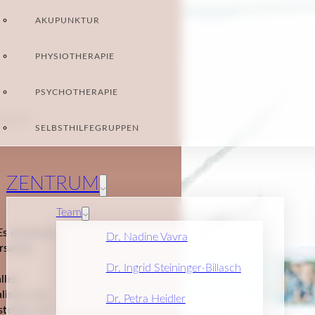
AKUPUNKTUR
PHYSIOTHERAPIE
PSYCHOTHERAPIE
NTAKT
SELBSTHILFEGRUPPEN
ZENTRUM
Team
Es existieren
Dr. Nadine Vavra
rsache,
Dr. Ingrid Steininger-Billasch
llen
listin und
Dr. Petra Heidler
rstehen und