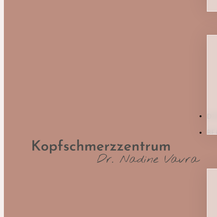
DI
BE