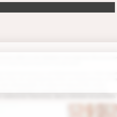
merzen zählen zu den häufigsten neurologischen Beschwerde
h ist keine Kopfschmerzform wie die andere.
em Kopfschmerzzentrum und Wahlarztordination in Wien beglei
ient*innen mit verschiedensten Arten von Kopfschmerzen auf d
mehr Lebensqualität. Ich nehme mir bewusst Zeit, um Ihre
merzen umfassend zu verstehen und behandle sie auf Basis
r medizinischer Erkenntnisse, ebenso individuell wie persönlich.