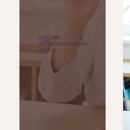
Forschung und
unseren bisherigen
Erkenntnissen
basieren.
Mehr über
Spannungskopfschmerz
erfahren