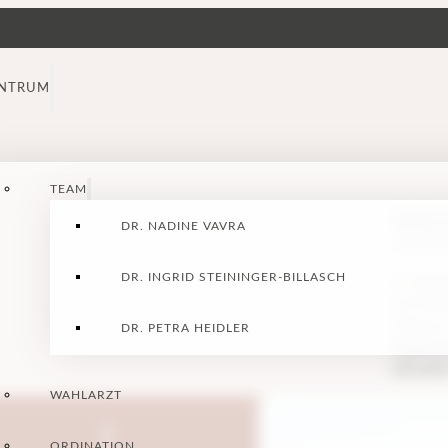
NTRUM
TEAM
Kopfsch
DR. NADINE VAVRA
und doc
DR. INGRID STEININGER-BILLASCH
In mein
ich Pat
Weg zu 
DR. PETRA HEIDLER
Kopfsch
aktuelle
WAHLARZT
ORDINATION
PFSCHMERZEN