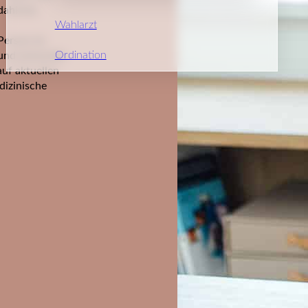
ahinter.
Wahlarzt
 Person im
Ordination
 und entwickle
auf aktuellen
dizinische