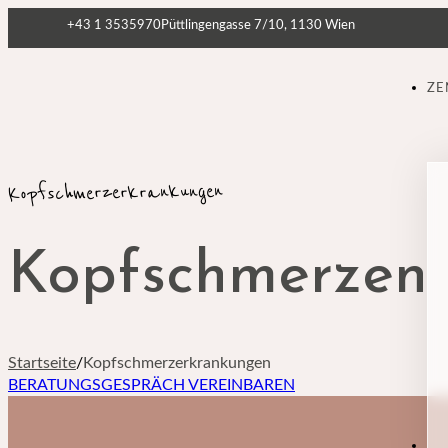
+43 1 3535970
Püttlingengasse 7/10, 1130 Wien
ZE
Kopfschmerzerkrankungen
Kopfschmerzen
Startseite
/
Kopfschmerzerkrankungen
BERATUNGSGESPRÄCH VEREINBAREN
KO