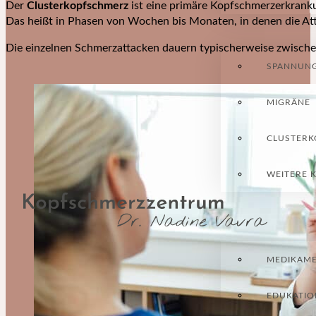
Der
Clusterkopfschmerz
ist eine primäre Kopfschmerzerkranku
Das heißt in Phasen von Wochen bis Monaten, in denen die Atta
Die einzelnen Schmerzattacken dauern typischerweise zwisch
SPANNUN
MIGRÄNE
CLUSTERK
DIAGNOSE
WEITERE 
BEHANDLUNGEN
MEDIKAM
EDUKATIO