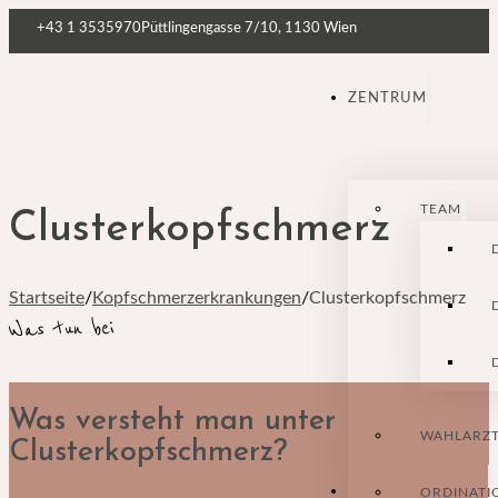
+43 1 3535970
Püttlingengasse 7/10, 1130 Wien
ZENTRUM
TEAM
Clusterkopfschmerz
Startseite
/
Kopfschmerzerkrankungen
/
Clusterkopfschmerz
Was tun bei
Was versteht man unter
WAHLARZ
Clusterkopfschmerz?
KOPFSCHMERZEN
ORDINATI